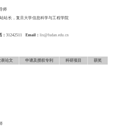
导师
站站长，复旦大学信息科学与工程学院
话：
31242511
Email：
lix@fudan.edu.cn
发表论文
申请及授权专利
科研项目
获奖
师