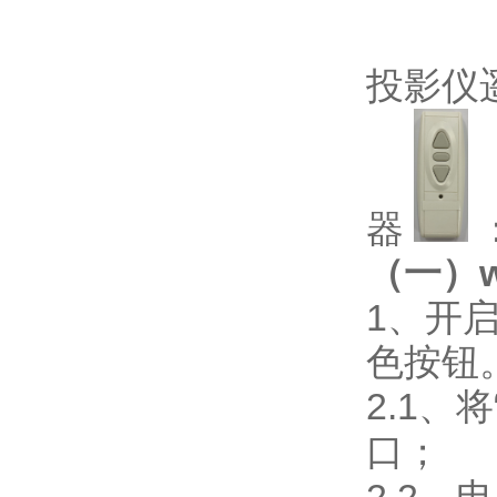
投影仪
器
（一）w
1、开
色按钮
2.1
、将
口；