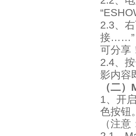
2.2
、电
“ESHO
2.3
、右
接……
可分享
2.4
、按
影内容
（二）
1、
开
色按钮
（注意
2.1、