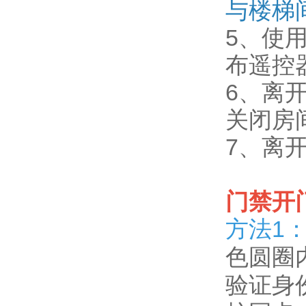
与楼梯
5、使
布遥控
6、
离
关闭房
7、离
门禁开
方法1
色圆圈
验证身